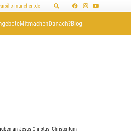
cursillo-münchen.de
ngebote
Mitmachen
Danach?
Blog
auben an Jesus Christus, Christentum