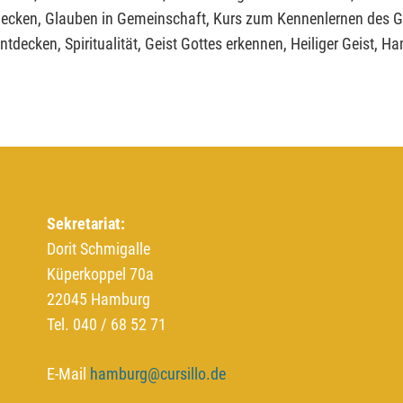
tdecken, Glauben in Gemeinschaft, Kurs zum Kennenlernen des G
entdecken, Spiritualität, Geist Gottes erkennen, Heiliger Geist
Sekretariat:
Dorit Schmigalle
Küperkoppel 70a
22045 Hamburg
Tel. 040 / 68 52 71
E-Mail
hamburg@cursillo.de