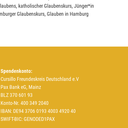
laubens, katholischer Glaubenskurs, Jünger*in
, Hamburger Glaubenskurs, Glauben in Hamburg
Spendenkonto:
Cursillo Freundeskreis Deutschland e.V
Pax Bank eG, Mainz
BLZ 370 601 93
Konto-Nr. 400 349 2040
IBAN: DE94 3706 0193 4003 4920 40
SWIFT-BIC: GENODED1PAX